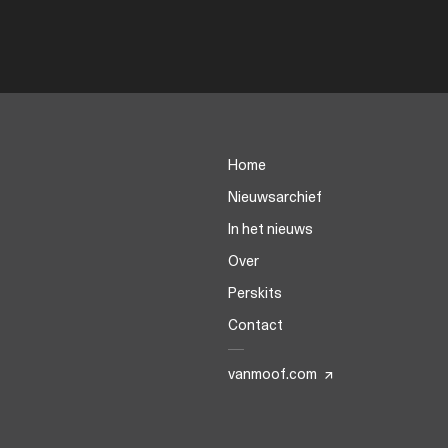
Home
Nieuwsarchief
In het nieuws
Over
Perskits
Contact
vanmoof.com