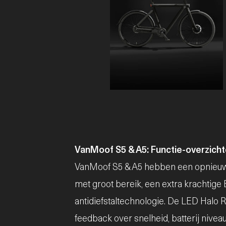
JPG
VanMoof S5 & A5: Functie-overzich
VanMoof S5 & A5 hebben een opnieuw on
met groot bereik, een extra krachtig
antidiefstaltechnologie. De LED Halo 
feedback over snelheid, batterij nive