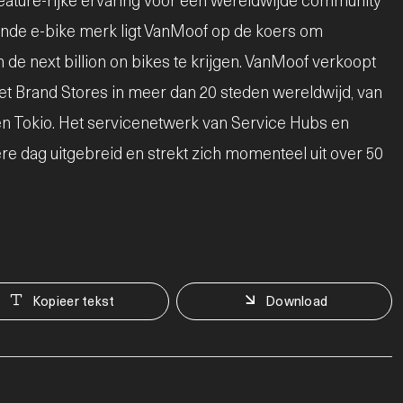
eature-rijke ervaring voor een wereldwijde community
eiende e-bike merk ligt VanMoof op de koers om
en de next billion on bikes te krijgen. VanMoof verkoopt
 met Brand Stores in meer dan 20 steden wereldwijd, van
en Tokio. Het servicenetwerk van Service Hubs en
e dag uitgebreid en strekt zich momenteel uit over 50
Kopieer tekst
Download