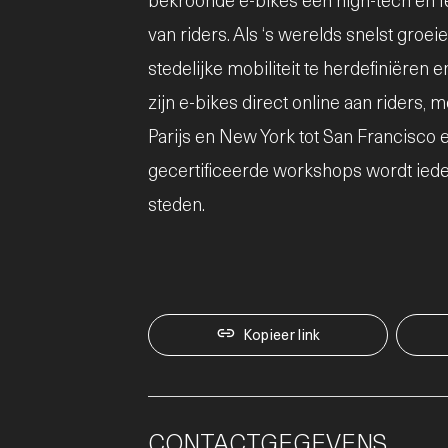
bekroonde e-bikes een high-tech en f
van riders. Als ‘s werelds snelst gro
stedelijke mobiliteit te herdefiniëren 
zijn e-bikes direct online aan riders,
Parijs en New York tot San Francisco 
gecertificeerde workshops wordt ieder
steden.
Kopieer link
CONTACTGEGEVENS