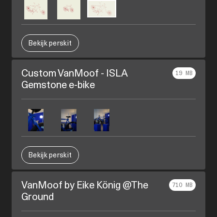
Bekijk perskit
Custom VanMoof - ISLA
19 MB
Gemstone e-bike
Bekijk perskit
VanMoof by Eike König @The
710 MB
Ground