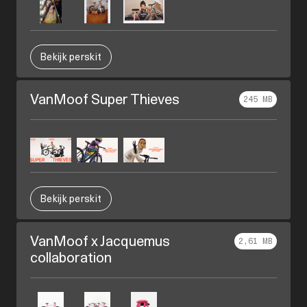
Bekijk perskit
VanMoof Super Thieves
245 MB
Bekijk perskit
VanMoof x Jacquemus
2,61 MB
collaboration