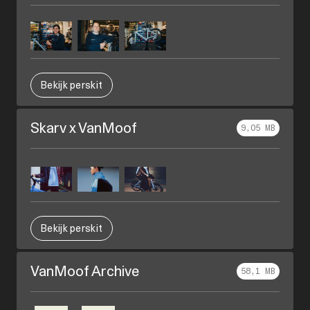
Bekijk perskit
Skarv x VanMoof
9,05 MB
Bekijk perskit
VanMoof Archive
58,1 MB