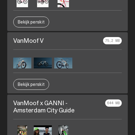
Bekijk perskit
VanMoof V
75,2 MB
Bekijk perskit
VanMoof x GANNI -
644 MB
Amsterdam City Guide