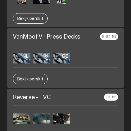
Bekijk perskit
VanMoof V - Press Decks
9,67 MB
Bekijk perskit
Reverse - TVC
13 MB