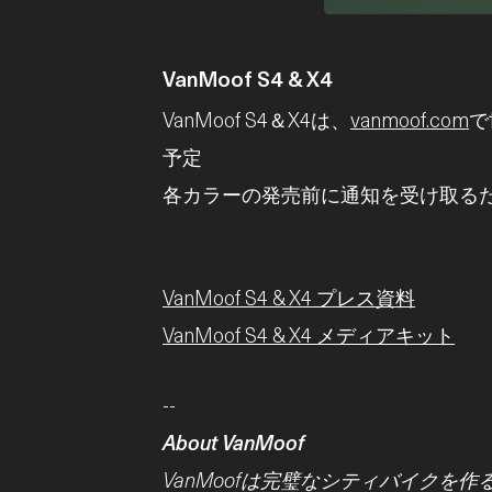
VanMoof S4 & X4
VanMoof S4＆X4は、
vanmoof.com
で
予定
各カラーの発売前に通知を受け取る
VanMoof S4 & X4 プレス資料
VanMoof S4 & X4 メディアキット
--
About VanMoof
VanMoofは完璧なシティバイクを