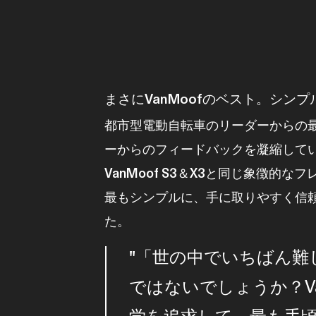
PNG
PNG
まさにVanMoofのベスト。シン
都市型電動自転車のリーダーからの最
ーからのフィードバックを凝縮していま
VanMoof S3＆X3と同じ象徴
最もシンプルに、手に取りやすく信
た。
「世の中でいちばん難
ではないでしょうか？Van
学を追求して、最も手