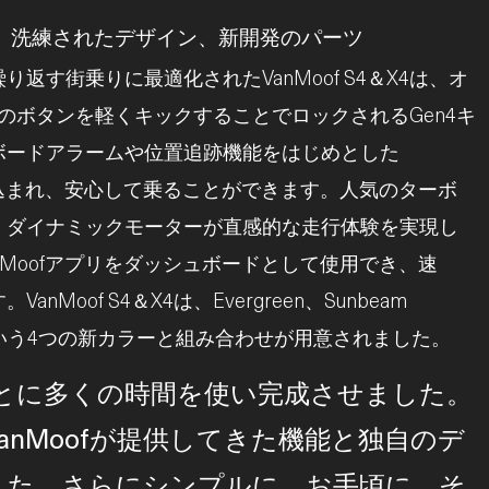
ク、洗練されたデザイン、新開発のパーツ
返す街乗りに最適化されたVanMoof S4＆X4は、オ
のボタンを軽くキックすることでロックされるGen4キ
ボードアラームや位置追跡機能をはじめとした
組み込まれ、安心して乗ることができます。人気のターボ
、ダイナミックモーターが直感的な走行体験を実現し
nMoofアプリをダッシュボードとして使用でき、速
oof S4＆X4は、Evergreen、Sunbeam
 Greenという4つの新カラーと組み合わせが用意されました。
とに多くの時間を使い完成させました。
anMoofが提供してきた機能と独自のデ
した。さらにシンプルに、お手頃に。そ