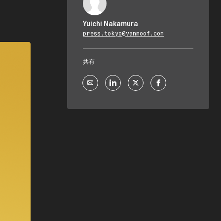
Yuichi Nakamura
press.tokyo@vanmoof.com
共有